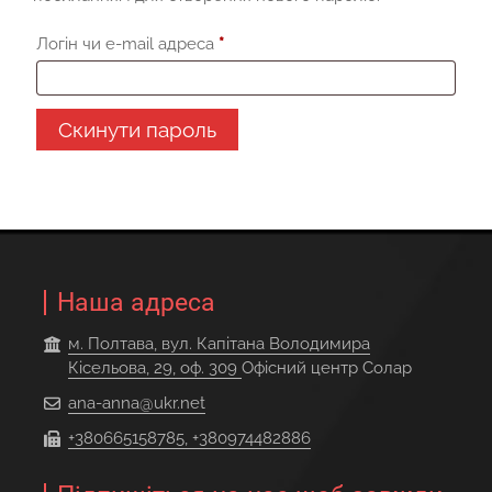
Обов’язкове
Логін чи e-mail адреса
*
Скинути пароль
Наша адреса
м. Полтава, вул. Капітана Володимира
Кісельова, 29, оф. 309
Офісний центр Солар
ana-anna@ukr.net
+380665158785, +380974482886