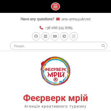
Skip
Have any questions?
ana-anna@ukr.net
to
content
+38 066 515 8785
Facebook
Flickr
Youtube
Telegram
Instagram
Search
for:
Феєрверк мрій
Агенція креативного туризму