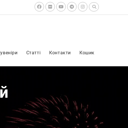
Search
for:
Facebook
Flickr
Youtube
Telegram
Instagram
увеніри
Статті
Контакти
Кошик
ій