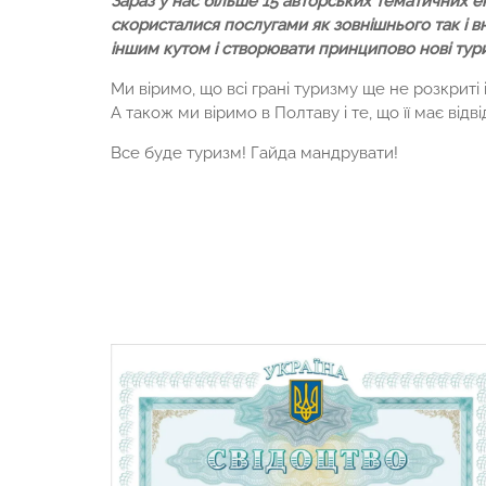
Зараз у нас більше 15 авторських тематичних е
скористалися послугами як зовнішнього так і в
іншим кутом і створювати принципово нові тури
Ми віримо, що всі грані туризму ще не розкриті 
А також ми віримо в Полтаву і те, що її має відв
Все буде туризм! Гайда мандрувати!