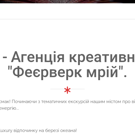
"Феєрверк мрій".
смак! Починаючи з тематичних екскурсій нашим містом про в
нергію...
uxury відпочинку на березі океана!