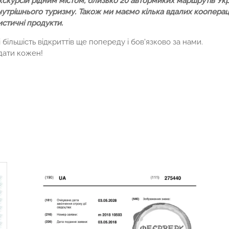
кскурсій рідним містом, близько 20 автормиких маршрутів Укра
нутрішнього туризму. Також ми маємо кілька вдалих коопераці
стичні продукти.
і більшість відкриттів ще попереду і бов'язково за нами.
ідати кожен!