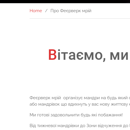
Home
Про Феєрверк мрій
Вітаємо, ми - Агенція креативного туризму
Феєрверк мрій організує мандри на будь який 
або мандрівок що вдихнуть у вас нову життєву е
Ми готові задовольнити будь які побажання!
Від тижневої мандрівки до Зони відчуження до l