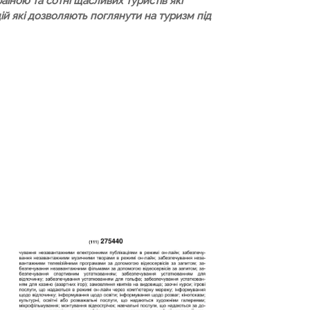
їною та сотні щасливих туристів які
й які дозволяють поглянути на туризм під