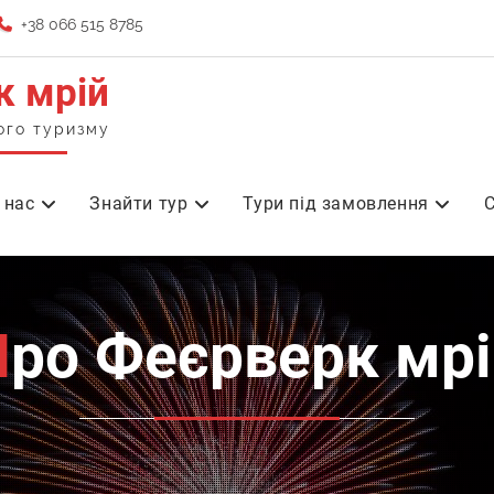
+38 066 515 8785
к мрій
ого туризму
 нас
Знайти тур
Тури під замовлення
С
Про Феєрверк мр