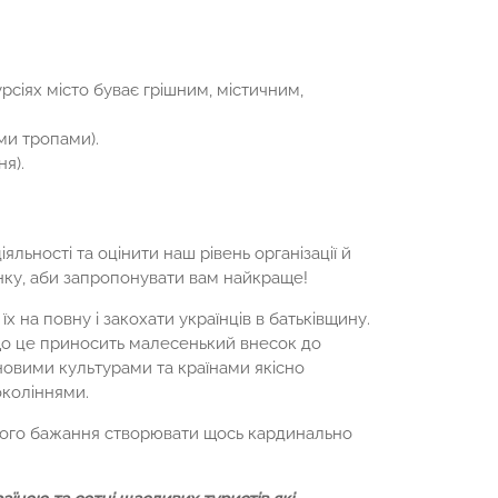
рсіях місто буває грішним, містичним,
ми тропами).
я).
яльності та оцінити наш рівень організації й
нку, аби запропонувати вам найкраще!
х на повну і закохати українців в батьківщину.
 що це приносить малесенький внесок до
новими культурами та країнами якісно
околіннями.
еного бажання створювати щось кардинально