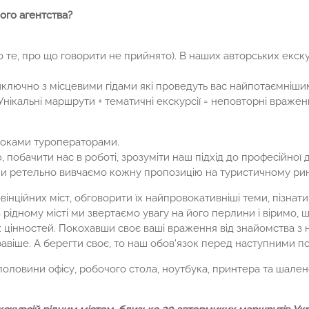
ого агентства?
 те, про що говорити не прийнято). В наших авторських екску
лючно з місцевими гідами які проведуть вас найпотаємніши
нікальні маршрути + тематичні екскурсії = неповторні враженн
роками туроператорами.
 побачити нас в роботі, зрозуміти наш підхід до професійної ді
 ми ретельно вивчаємо кожну пропозицію на туристичному ри
ційних міст, обговорити їх найпровокативніші теми, пізнати ї
 рідному місті ми звертаємо увагу на його перлини і віримо,
 цінностей. Покохавши своє ваші враження від знайомства з 
равіше. А берегти своє, то наш обов'язок перед наступними п
 половини офісу, робочого стола, ноутбука, принтера та шал