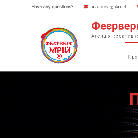
Skip
Have any questions?
ana-anna@ukr.net
to
content
Феєрвер
Агенція креативн
Про