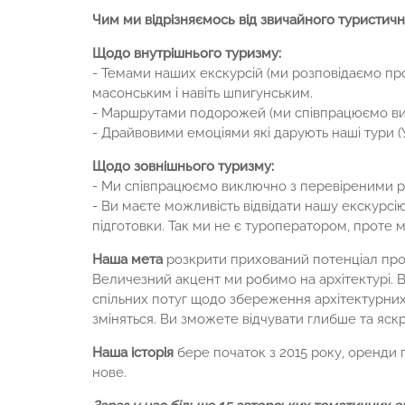
Чим ми відрізняємось від звичайного туристичн
Щодо внутрішнього туризму:
- Темами наших екскурсій (ми розповідаємо про
масонським і навіть шпигунським.
- Маршрутами подорожей (ми співпрацюємо вик
- Драйвовими емоціями які дарують наші тури (У
Щодо зовнішнього туризму:
- Ми співпрацюємо виключно з перевіреними 
- Ви маєте можливість відвідати нашу екскурсію,
підготовки. Так ми не є туроператором, проте
Наша мета
розкрити прихований потенціал провін
Величезний акцент ми робимо на архітектурі. В
спільних потуг щодо збереження архітектурних
зміняться. Ви зможете відчувати глибше та яск
Наша історія
бере початок з 2015 року, оренди
нове.