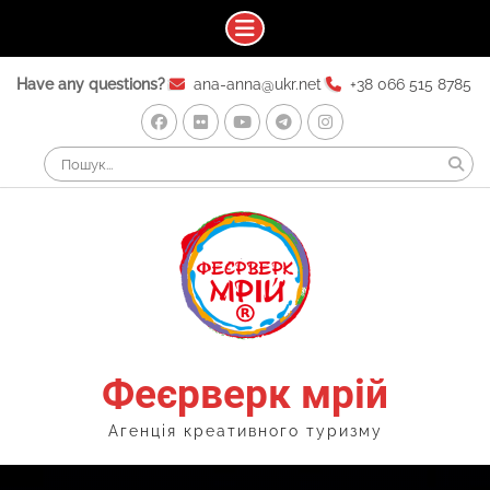
Skip
Have any questions?
ana-anna@ukr.net
+38 066 515 8785
to
content
Facebook
Flickr
Youtube
Telegram
Instagram
Search
for:
Феєрверк мрій
Агенція креативного туризму