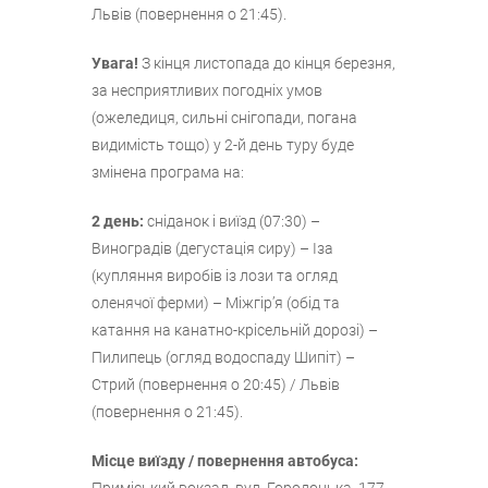
Львів (повернення о 21:45).
Увага!
З кінця листопада до кінця березня,
за несприятливих погодніх умов
(ожеледиця, сильні снігопади, погана
видимість тощо) у 2-й день туру буде
змінена програма на:
2 день:
сніданок і виїзд (07:30) –
Виноградів (дегустація сиру) – Іза
(купляння виробів із лози та огляд
оленячої ферми) – Міжгір’я (обід та
катання на канатно-крісельній дорозі) –
Пилипець (огляд водоспаду Шипіт) –
Стрий (повернення о 20:45) / Львів
(повернення о 21:45).
Місце виїзду / повернення автобуса:
Приміський вокзал, вул. Городоцька, 177