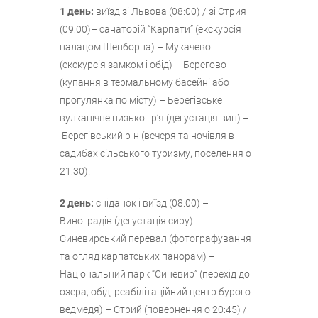
1 день:
виїзд зі Львова (08:00) / зі Стрия
(09:00)– санаторій “Карпати” (екскурсія
палацом Шенборна) – Мукачево
(екскурсія замком і обід) – Берегово
(купання в термальному басейні або
прогулянка по місту) – Берегівське
вулканічне низькогір’я (дегустація вин) –
Берегівський р-н (вечеря та ночівля в
садибах сільського туризму, поселення о
21:30).
2 день
:
сніданок і виїзд (08:00) –
Виноградів (дегустація сиру) –
Синевирський перевал (фотографування
та огляд карпатських панорам) –
Національний парк “Синевир” (перехід до
озера, обід, реабілітаційний центр бурого
ведмедя) – Стрий (повернення о 20:45) /