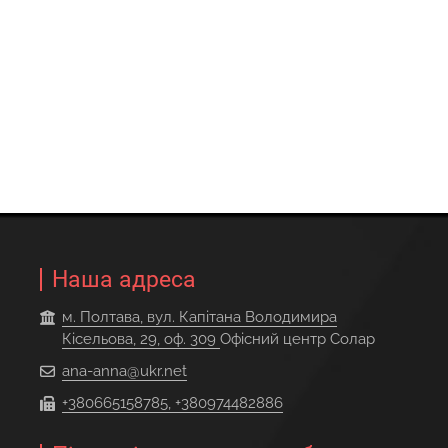
Наша адреса
м. Полтава, вул. Капітана Володимира
Кісельова, 29, оф. 309
Офісний центр Солар
ana-anna@ukr.net
+380665158785, +380974482886