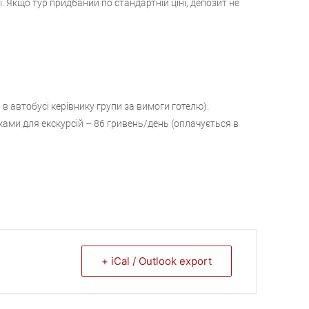
. Якщо тур придбаний по стандартній ціні, депозит не
 в автобусі керівнику групи за вимоги готелю).
ами для екскурсій – 86 гривень/день (оплачується в
+ iCal / Outlook export