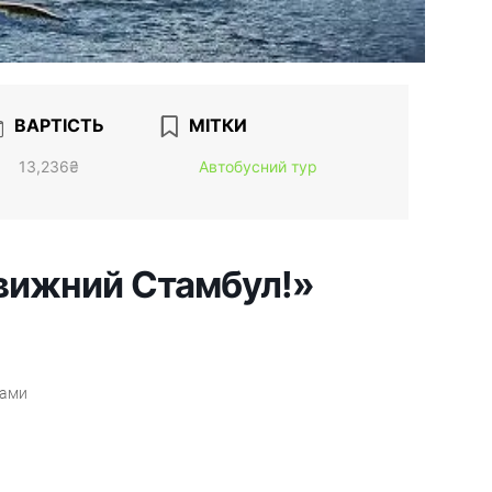
ВАРТІСТЬ
МІТКИ
13,236₴
Автобусний тур
овижний Стамбул!»
дами