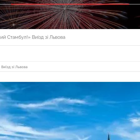
ий Стамбул!» Виїзд зі Львова
 Виїзд зі Львова