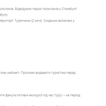
юльпанів. Відвідуємо парки тюльпанів у Стамбулі!
мбулу.
території Туреччини (2 ночі). Сніданки включені у
тому кабінеті. Просимо видавати туристам перед
и факультативні екскурсії під час туру) – на період