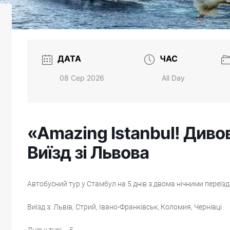
ДАТА
ЧАС
08 Сер 2026
All Day
«Amazing Istanbul! Див
Виїзд зі Львова
Автобусний тур у Стамбул на 5 днів з двома нічними переїз
Виїзд з: Львів, Стрий, Івано-Франківськ, Коломия, Чернівці
Днів у турі – 5