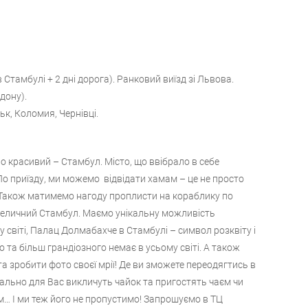
 Стамбулі + 2 дні дорога). Ранковий виїзд зі Львова.
дону).
ьк, Коломия, Чернівці.
о красивий – Стамбул. Місто, що ввібрало в себе
По приїзду, ми можемо відвідати хамам – це не просто
о. Також матимемо нагоду проплисти на кораблику по
я величний Стамбул. Маємо унікальну можливість
 світі, Палац Долмабахче в Стамбулі – символ розквіту і
о та більш грандіозного немає в усьому світі. А також
 зробити фото своєї мрії! Де ви зможете переодягтись в
іально для Вас викличуть чайок та пригостять чаєм чи
м… І ми теж його не пропустимо! Запрошуємо в ТЦ