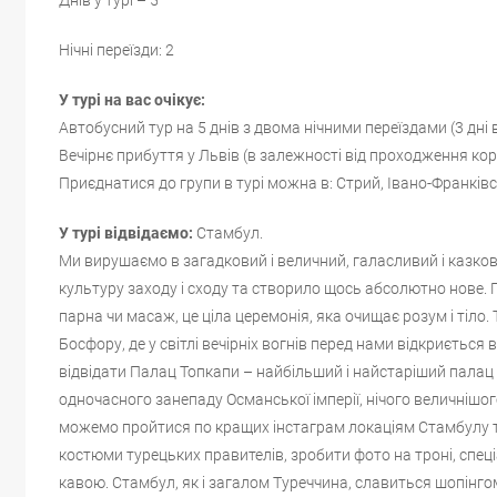
Нічні переїзди: 2
У турі на вас очікує:
Автобусний тур на 5 днів з двома нічними переїздами (3 дні в
Вечірнє прибуття у Львів (в залежності від проходження кор
Приєднатися до групи в турі можна в: Стрий, Івано-Франківс
У турі відвідаємо:
Стамбул.
Ми вирушаємо в загадковий і величний, галасливий і казков
культуру заходу і сходу та створило щось абсолютно нове. 
парна чи масаж, це ціла церемонія, яка очищає розум і тіл
Босфору, де у світлі вечірніх вогнів перед нами відкриєтьс
відвідати Палац Топкапи – найбільший і найстаріший палац у
одночасного занепаду Османської імперії, нічого величнішог
можемо пройтися по кращих інстаграм локаціям Стамбулу та
костюми турецьких правителів, зробити фото на троні, спец
кавою. Стамбул, як і загалом Туреччина, славиться шопінго