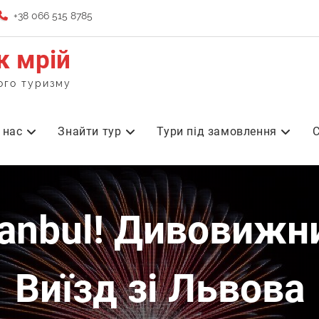
+38 066 515 8785
к мрій
ого туризму
 нас
Знайти тур
Тури під замовлення
С
Виїзд зі Львова