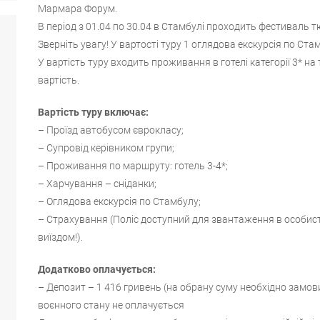
Мармара Форум.
В період з 01.04 по 30.04 в Стамбулі проходить фестиваль т
Зверніть увагу! У вартості туру 1 оглядова екскурсія по Ста
У вартість туру входить проживання в готелі категорії 3* на 
вартість.
Вартість туру включає:
– Проїзд автобусом єврокласу;
– Супровід керівником групи;
– Проживання по маршруту: готель 3-4*;
– Харчування – сніданки;
– Оглядова екскурсія по Стамбулу;
– Страхування (Поліс доступний для звантаження в особис
виїздом!).
Додатково оплачується:
– Депозит – 1 416 гривень (на обрану суму необхідно замовит
воєнного стану не оплачується