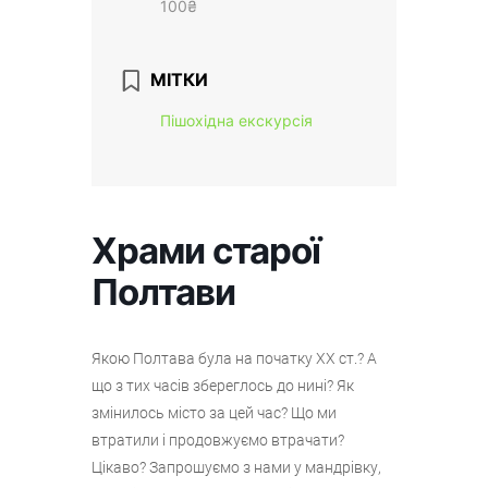
100₴
МІТКИ
Пішохідна екскурсія
Храми старої
Полтави
Якою Полтава була на початку ХХ ст.? А
що з тих часів збереглось до нині? Як
змінилось місто за цей час? Що ми
втратили і продовжуємо втрачати?
Цікаво? Запрошуємо з нами у мандрівку,