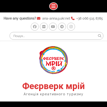
Skip
Have any questions?
ana-anna@ukr.net
+38 066 515 8785
to
content
Facebook
Flickr
Youtube
Telegram
Instagram
Search
for:
Феєрверк мрій
Агенція креативного туризму