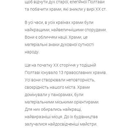
щоб відчути дух старої, елегійної Полтави
та побачити храми, які зникли у вирі ХХ ст.
В усі часи, в усіх країнах храми були
найкращими, найвеличнішими спорудами.
Вони є обличчям нації. Храми, це
матеріальні знаки духовної сутності
народу.
Ще на початку ХХ сторіччя у тодішній
Полтаві існувало 13 православних храмів.
Усі вони створювали неповторність,
своєрідність нашого міста. Храми
домінували у панорамах, були
матеріальними міськими орієнтирами.
Для них обирались найкращі,
найвиразніші місця. До їх будівництва
залучалися найдосвідченіші майстри.