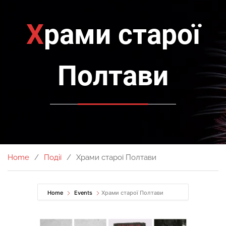
Храми старої
Полтави
Home
Події
Храми старої Полтави
Home
Events
Храми старої Полтави