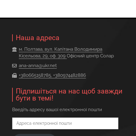
Наша адреса
м. Полтава, вул. Капітана Володимира
Кісельова, 29, оф. 309
Офісний центр Солар
ana-anna@ukr.net
+380665158785, +380974482886
Підпишіться на нас щоб завжди
бути в темі!
Введіть адресу вашої електронної пошти
Адреса
електронної
пошти