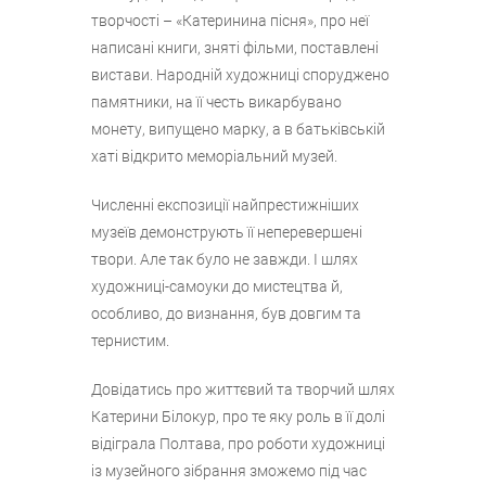
творчості – «Катеринина пісня», про неї
написані книги, зняті фільми, поставлені
вистави. Народній художниці споруджено
памятники, на її честь викарбувано
монету, випущено марку, а в батьківській
хаті відкрито меморіальний музей.
Численні експозиції найпрестижніших
музеїв демонструють її неперевершені
твори. Але так було не завжди. І шлях
художниці-самоуки до мистецтва й,
особливо, до визнання, був довгим та
тернистим.
Довідатись про життєвий та творчий шлях
Катерини Білокур, про те яку роль в її долі
відіграла Полтава, про роботи художниці
із музейного зібрання зможемо під час