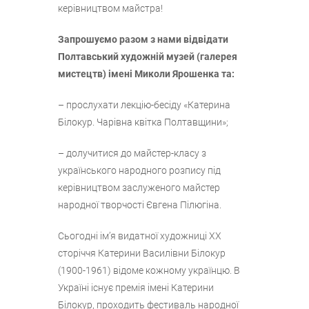
керівництвом майстра!
Запрошуємо разом з нами відвідати
Полтавський художній музей (галерея
мистецтв) імені Миколи Ярошенка та:
– прослухати лекцію-бесіду «Катерина
Білокур. Чарівна квітка Полтавщини»;
– долучитися до майстер-класу з
українського народного розпису під
керівництвом заслуженого майстер
народної творчості Євгена Пілюгіна.
Сьогодні ім’я видатної художниці ХХ
сторіччя Катерини Василівни Білокур
(1900-1961) відоме кожному українцю. В
Україні існує премія імені Катерини
Білокур, проходить фестиваль народної