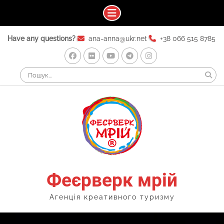
Skip
Have any questions?
ana-anna@ukr.net
+38 066 515 8785
to
content
Facebook
Flickr
Youtube
Telegram
Instagram
Search
for:
Феєрверк мрій
Агенція креативного туризму