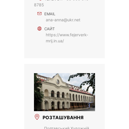
8785
EMAIL
ana-anna@ukr.net
САЙТ
https://www.fejerverk-
mrij.in.ua/
РОЗТАШУВАННЯ
Полтавський Художній