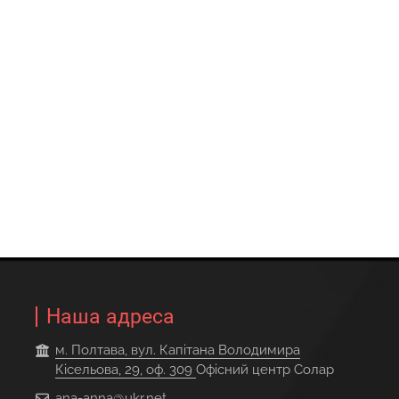
Наша адреса
м. Полтава, вул. Капітана Володимира
Кісельова, 29, оф. 309
Офісний центр Солар
ana-anna@ukr.net