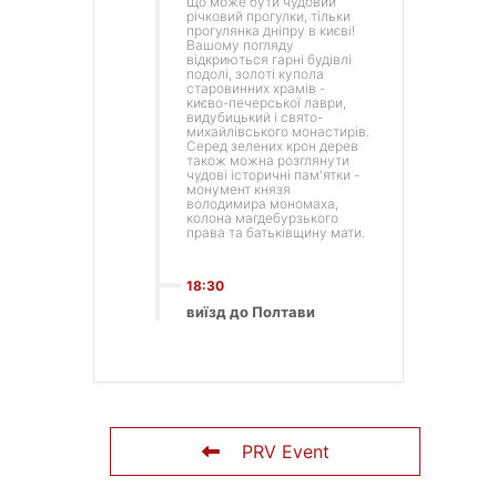
Що може бути чудовий
річковий прогулки, тільки
прогулянка дніпру в києві!
Вашому погляду
відкриються гарні будівлі
подолі, золоті купола
старовинних храмів -
києво-печерської лаври,
видубицький і свято-
михайлівського монастирів.
Серед зелених крон дерев
також можна розглянути
чудові історичні пам'ятки -
монумент князя
володимира мономаха,
колона магдебурзького
права та батьківщину мати.
18:30
виїзд до Полтави
PRV Event