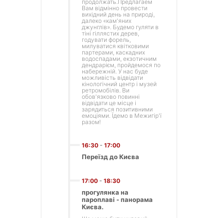
продолжать.Предлагаем
Вам відмінно провести
вихідний день на природі,
далеко «кам'яних
джунглів». Будемо гуляти в
тіні гіллястих дерев,
годувати форель,
милуватися квітковими
партерами, каскадних
водоспадами, екзотичним
дендрарієм, пройдемося по
набережній. У нас буде
можливість відвідати
кінологічний центр і музей
ретромобілів. Ви
обов'язково повинні
відвідати це місце і
зарядиться позитивними
емоціями. Їдемо в Межигір'ї
разом!
16:30
-
17:00
Переїзд до Києва
17:00
-
18:30
прогулянка на
пароплаві - панорама
Києва.