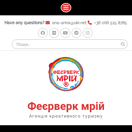
Skip
Have any questions?
ana-anna@ukr.net
+38 066 515 8785
to
content
Facebook
Flickr
Youtube
Telegram
Instagram
Search
for:
Феєрверк мрій
Агенція креативного туризму