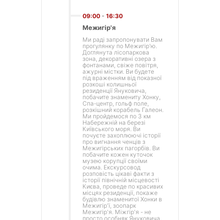
09:00
-
16:30
Межигір'я
Ми раді запропонувати Вам
прогулянку по Межигір'ю.
Доглянута лісопаркова
зона, декоративні озера з
фонтанами, свіже повітря,
ажурні містки. Ви будете
під враженням від показної
розкоші колишньої
резиденції Януковича,
побачите знамениту Хонку,
Спа-центр, гольф поле,
розкішний корабель Галеон.
Ми пройдемося по 3 км
Набережній на березі
Київського моря. Ви
почуєте захоплюючі історії
про вигнання ченців з
Межигірських пагорбів. Ви
побачите кожен куточок
музею корупції своїми
очима. Екскурсовод
розповість цікаві факти з
історії північній місцевості
Києва, проведе по красивих
місцях резиденції, покаже
будівлю знаменитої Хонки в
Межигір'ї, зоопарк
Межигір'я. Міжгір'я - не
просто особняк Януковича,