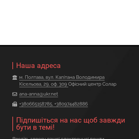
Наша адреса
м. Полтава, вул. Капітана Володимира
Кісельова, 29, оф. 309
Офісний центр Солар
ana-anna@ukr.net
+380665158785, +380974482886
Підпишіться на нас щоб завжди
бути в темі!