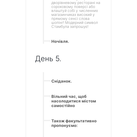
дворівневому ресторані на
сороковому поверсі або
влаштуй собі у численних
магазинчиках високий у
прямому сенсі слова
шопінг! Модерний символ
Стамбула запрошує!
Ночівля.
День 5.
Сніданок.
Вільний час, щоб
насолодитися містом
самостійно
Також факультативно
пропонуємо: