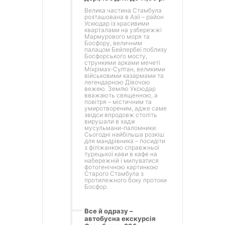
Велика частина Стамбула
розташована в Азії – район
Ускюдар із красивими
кварталами на узбережжі
Мармурового моря та
Босфору, величним
палацом Бейлербеї поблизу
Босфорського мосту,
стрункими арками мечеті
Міхрімах-Султан, великими
військовими казармами та
легендарною Дівочою
вежею. Землю Уксюдар
вважають священною, а
повітря – містичним та
умиротвореним, адже саме
звідси впродовж століть
вирушали в хадж
мусульмани-паломники.
Сьогодні найбільша розкіш
для мандрівника – посидіти
з філіжанкою справжньої
турецької кави в кафе на
набережній і милуватися
фотогенічною картинкою
Старого Стамбула з
протилежного боку протоки
Босфор.
Все й одразу –
автобусна екскурсія