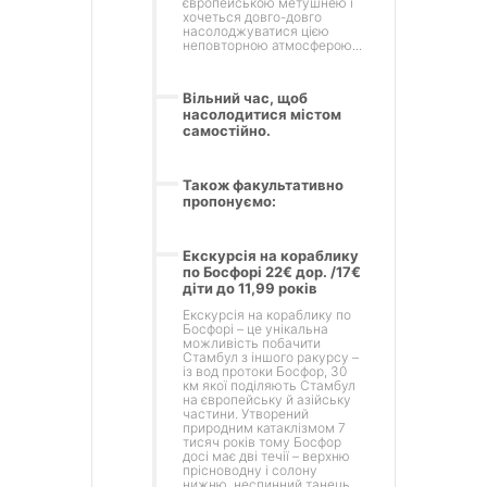
європейською метушнею і
хочеться довго-довго
насолоджуватися цією
неповторною атмосферою...
Вільний час, щоб
насолодитися містом
самостійно.
Також факультативно
пропонуємо:
Екскурсія на кораблику
по Босфорі 22€ дор. /17€
діти до 11,99 років
Екскурсія на кораблику по
Босфорі – це унікальна
можливість побачити
Стамбул з іншого ракурсу –
із вод протоки Босфор, 30
км якої поділяють Стамбул
на європейську й азійську
частини. Утворений
природним катаклізмом 7
тисяч років тому Босфор
досі має дві течії – верхню
прісноводну і солону
нижню, неспинний танець