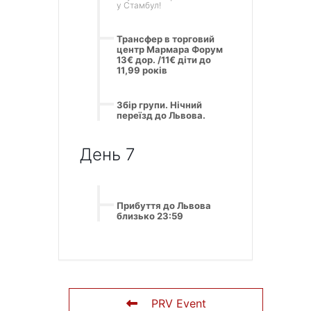
у Стамбул!
Трансфер в торговий
центр Мармара Форум
13€ дор. /11€ діти до
11,99 років
Збір групи. Нічний
переїзд до Львова.
День 7
Прибуття до Львова
близько 23:59
PRV Event