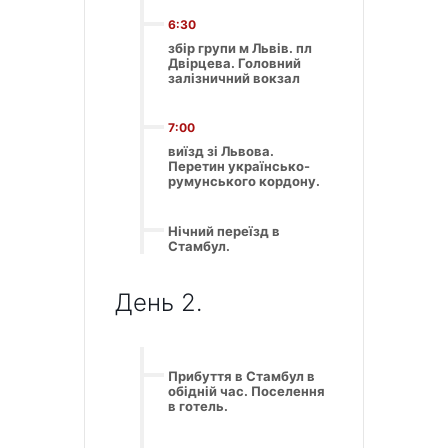
6:30
збір групи м Львів. пл
Двірцева. Головний
залізничний вокзал
7:00
виїзд зі Львова.
Перетин українсько-
румунського кордону.
Нічний переїзд в
Стамбул.
День 2.
Прибуття в Стамбул в
обідній час. Поселення
в готель.