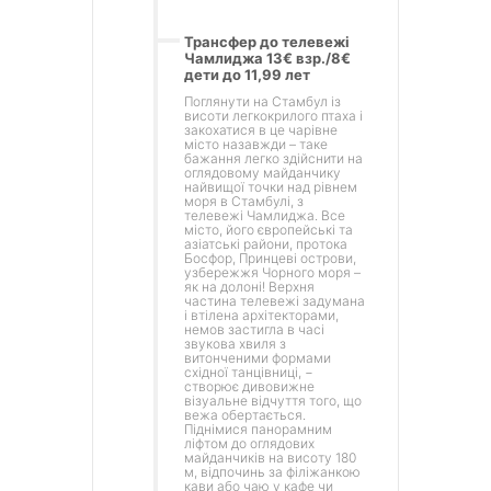
Трансфер до телевежі
Чамлиджа 13€ взр./8€
дети до 11,99 лет
Поглянути на Стамбул із
висоти легкокрилого птаха і
закохатися в це чарівне
місто назавжди – таке
бажання легко здійснити на
оглядовому майданчику
найвищої точки над рівнем
моря в Стамбулі, з
телевежі Чамлиджа. Все
місто, його європейські та
азіатські райони, протока
Босфор, Принцеві острови,
узбережжя Чорного моря –
як на долоні! Верхня
частина телевежі задумана
і втілена архітекторами,
немов застигла в часі
звукова хвиля з
витонченими формами
східної танцівниці, −
створює дивовижне
візуальне відчуття того, що
вежа обертається.
Піднімися панорамним
ліфтом до оглядових
майданчиків на висоту 180
м, відпочинь за філіжанкою
кави або чаю у кафе чи