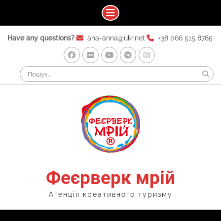
Skip
Have any questions?
ana-anna@ukr.net
+38 066 515 8785
to
content
Facebook
Flickr
Youtube
Telegram
Instagram
Search
for:
Феєрверк мрій
Агенція креативного туризму