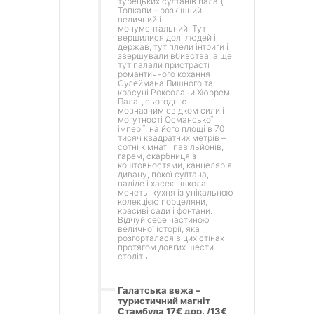
турецьких султанів палац
Топкапи – розкішний,
величний і
монументальний. Тут
вершилися долі людей і
держав, тут плели інтриги і
звершували вбивства, а ще
тут палали пристрасті
романтичного кохання
Сулеймана Пишного та
красуні Роксолани Хюррем.
Палац сьогодні є
мовчазним свідком сили і
могутності Османської
імперії, на його площі в 70
тисяч квадратних метрів –
сотні кімнат і павільйонів,
гарем, скарбниця з
коштовностями, канцелярія
дивану, покої султана,
валіде і хасекі, школа,
мечеть, кухня із унікальною
колекцією порцеляни,
красиві сади і фонтани.
Відчуй себе частиною
величної історії, яка
розгорталася в цих стінах
протягом довгих шести
століть!
Галатська вежа –
туристичний магніт
Стамбула 17€ дор. /13€