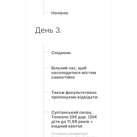
Ночівля.
День 3.
Сніданок.
Вільний час, щоб
насолодитися містом
самостійно
Також факультативно
пропонуємо відвідати:
Султанський палац
Топкапи 25€ дор. /20€
діти до 11,99 років +
вхідний квиток
Основна резиденція