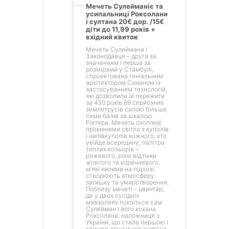
Мечеть Сулейманіє та
усипальниці Роксолани
і султана 20€ дор. /15€
діти до 11,99 років +
вхідний квиток
Мечеть Сулеймана І
Законодавця – друга за
значенням і перша за
розмірами у Стамбулі,
спроектована геніальним
архітектором Синаном із
застосуванням технологій,
які дозволили їй пережити
за 450 років 89 серйозних
землетрусів силою більше
семи балів за шкалою
Ріхтера. Мечеть охоплює
променями світла з куполів
і напівкуполів кожного, хто
увійде всередину, палітра
теплих кольорів –
рожевого, різні відтінки
жовтого та коричневого,
м’які килими на підлозі
створюють атмосферу
затишку та умиротворення.
Поблизу мечеті – цвинтар,
де у двох сусідніх
мавзолеях покоїться сам
Сулейман і його кохана
Роксолана, наложниця з
України, що стала першою і
єдиною дружиною султана