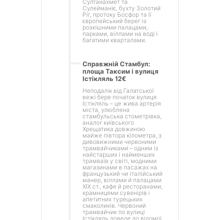
Султанахмет та
Сулейманіє, бухту Золотий
Ріг, протоку Босфор та її
європейський берег із
розкішними палацами,
парками, віллами на воді і
багатими кварталами.
Справжній Стамбул:
площа Таксим і вулиця
Істікляль 12€
Неподалік від Галатської
вежі бере початок вулиця
Істікляль – це жива артерія
міста, улюблена
стамбульська стометрівка,
аналог київського
Хрещатика довжиною
майже півтора кілометра, з
дивовижними червоними
трамвайчиками – одним із
найстарших і найменших
трамваїв у світі, модними
магазинами в пасажах на
французький чи італійський
манер, віллами й палацами
ХІХ ст., кафе й ресторанами,
крамницями сувенірів і
апетитних турецьких
смаколиків. Червоний
трамвайчик по вулиці
Істікляль доведе до відомої