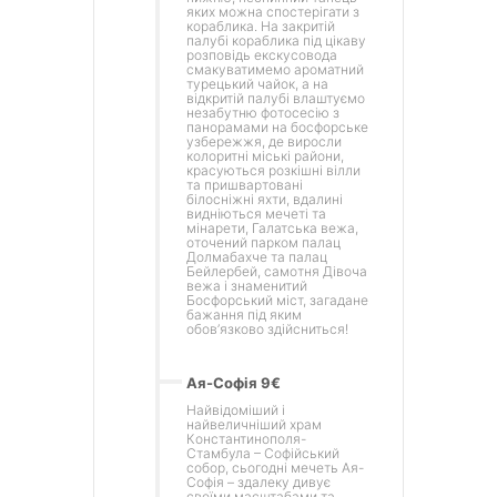
яких можна спостерігати з
кораблика. На закритій
палубі кораблика під цікаву
розповідь екскусовода
смакуватимемо ароматний
турецький чайок, а на
відкритій палубі влаштуємо
незабутню фотосесію з
панорамами на босфорське
узбережжя, де виросли
колоритні міські райони,
красуються розкішні вілли
та пришвартовані
білосніжні яхти, вдалині
видніються мечеті та
мінарети, Галатська вежа,
оточений парком палац
Долмабахче та палац
Бейлербей, самотня Дівоча
вежа і знаменитий
Босфорський міст, загадане
бажання під яким
обов’язково здійсниться!
Ая-Софія 9€
Найвідоміший і
найвеличніший храм
Константинополя-
Стамбула – Софійський
собор, сьогодні мечеть Ая-
Софія – здалеку дивує
своїми масштабами та