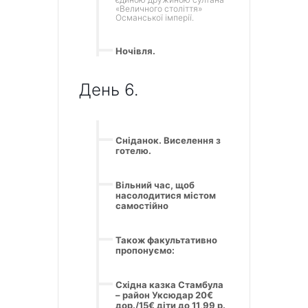
«Величного століття»
Османської імперії.
Ночівля.
День 6.
Сніданок. Виселення з
готелю.
Вільний час, щоб
насолодитися містом
самостійно
Також факультативно
пропонуємо:
Східна казка Стамбула
– район Уксюдар 20€
дор./15€ діти до 11,99 р.