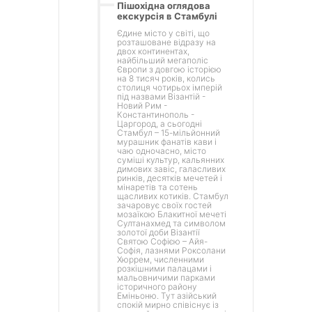
Пішохідна оглядова
екскурсія в Стамбулі
Єдине місто у світі, що
розташоване відразу на
двох континентах,
найбільший мегаполіс
Європи з довгою історією
на 8 тисяч років, колись
столиця чотирьох імперій
під назвами Візантій -
Новий Рим -
Константинополь -
Царгород, а сьогодні
Стамбул – 15-мільйонний
мурашник фанатів кави і
чаю одночасно, місто
суміші культур, кальянних
димових завіс, галасливих
ринків, десятків мечетей і
мінаретів та сотень
щасливих котиків. Стамбул
зачаровує своїх гостей
мозаїкою Блакитної мечеті
Султанахмед та символом
золотої доби Візантії
Святою Софією – Айя-
Софія, лазнями Роксолани
Хюррем, численними
розкішними палацами і
мальовничими парками
історичного району
Еміньоню. Тут азійський
спокій мирно співіснує із