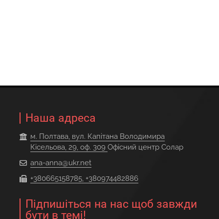
Наша адреса
м. Полтава, вул. Капітана Володимира
Кісельова, 29, оф. 309
Офісний центр Солар
ana-anna@ukr.net
+380665158785, +380974482886
Підпишіться на нас щоб завжди
бути в темі!