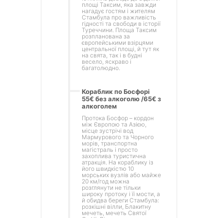
площі Таксим, яка завжди
нагадує гостям і жителям
Стамбула про важливість
гідності та свободи в історії
Туреччини. Площа Таксим
розпланована за
європейськими взірцями
центральної площі, й тут як
на свята, так і в будні
весело, яскраво і
багатолюдно.
Кораблик по Босфорі
55€ без алкоголю /65€ з
алкоголем
Протока Босфор – кордон
між Європою та Азією,
місце зустрічі вод
Мармурового та Чорного
морів, транспортна
магістраль і просто
захоплива туристична
атракція. На кораблику із
його швидкістю 10
морських вузлів або майже
20 км/год можна
розглянути не тільки
широку протоку і її мости, а
й обидва береги Стамбула:
розкішні вілли, Блакитну
мечеть, мечеть Святої