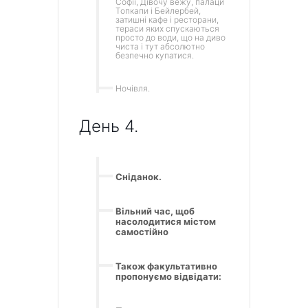
Софії, Дівочу вежу, палаци
Топкапи і Бейлербей,
затишні кафе і ресторани,
тераси яких спускаються
просто до води, що на диво
чиста і тут абсолютно
безпечно купатися.
Ночівля.
День 4.
Сніданок.
Вільний час, щоб
насолодитися містом
самостійно
Також факультативно
пропонуємо відвідати: