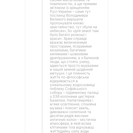
помпезністю, а ще прямим
зв'язком із хрещенням
Русі-України – саме тут
посланці Володимира
Великого вирішили
пропонувати князю
християнство, тут «були на
небесах», бо «для землі там
було багато розкоші і
краси». Храм справді
вражає величезними
просторами, яскравими
мозаїками, багатими
килимами і шовковим
драпіруванням, а з балконів
люди, що стоять унизу,
здаються просто мурахами
в нашій земній щоденній
метушні. І ця плинність
життя по-філософськи
відкривається в
унікальному водосховищі
поблизу Софійського
собору – підземному палаці
з 336 колонами цистерна
Базиліка. Напівтемрява і
м'яке освітлення, спокійна
музика і плескіт хвиль,
дивовижні склепіння та
десятки рядів високих
античних колон – містична
атмосфера, в якій всіма
клітинами тіла відчуваєш
життєдайну силу води.