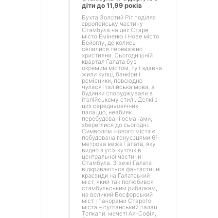
діти до 11,99 років
Бухта Золотий Ріг поділяє
європейську частину
Стамбула на дві: Старе
місто Еміненю і Нове місто
Бейоглу, де колись
селилися переважно
християни. Сьогоднішній
квартал Галата був
окремим містом, тут здавна
жили купці, банкіри і
ремісники, повсюдно
чулася італійська мова, а
будинки споруджували в
італійському стилі. Деякі з
цих середньовічних
палаццо, неабияк
перебудовані османами,
збереглися до сьогодні.
Символом Нового міста є
побудована генуезцями 61-
метрова вежа Галата, яку
видно з усіх куточків
центральної частини
Стамбула. З вежі Галата
відкриваються фантастичні
краєвиди на Галатський
міст, який так полюбився
стамбульським рибалкам,
на великий Босфорський
міст і панорами Старого
міста – султанський палац
Топкапи, мечеті Ая-Софія,