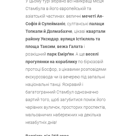
У цьому турі зібрано всі найкращі місця
Стамбула в його європейській та
азіатській частинах: величні
мечеті Ая-
Софія й Сулейманіє
, султанські
палаци
Топкапи й Долмабахче
, цікаві
квартали
району Уксюдар
,
вулиця Істікляль та
площа Таксим
,
вежа Галата
і
розкішний
парк Емірґян
. А ще
веселі
прогулянки на кораблику
по бірюзовій
протоці Босфор, з цікавими розповідями
екскурсовода чи із вечерею під запальні
національні танці. Яскравий і
багатогранний Стамбул однозначно
вартий того, щоб загубитися поміж його
чарівних вуличок, просторих проспектів,
мальовничих набережних на декілька
незабутніх днів!