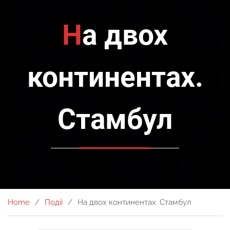
На двох
континентах.
Стамбул
Home
Події
На двох континентах. Стамбул