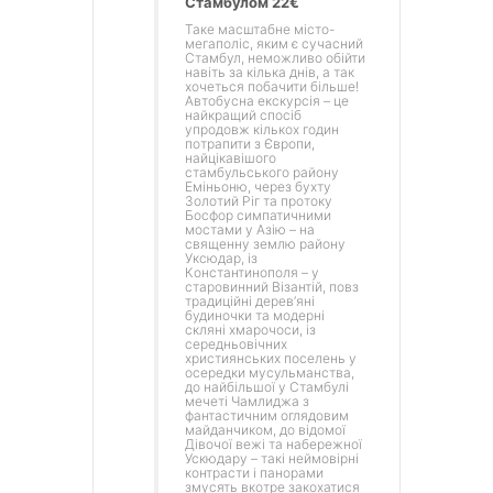
Стамбулом 22€
Таке масштабне місто-
мегаполіс, яким є сучасний
Стамбул, неможливо обійти
навіть за кілька днів, а так
хочеться побачити більше!
Автобусна екскурсія – це
найкращий спосіб
упродовж кількох годин
потрапити з Європи,
найцікавішого
стамбульського району
Еміньоню, через бухту
Золотий Ріг та протоку
Босфор симпатичними
мостами у Азію – на
священну землю району
Уксюдар, із
Константинополя – у
старовинний Візантій, повз
традиційні дерев’яні
будиночки та модерні
скляні хмарочоси, із
середньовічних
християнських поселень у
осередки мусульманства,
до найбільшої у Стамбулі
мечеті Чамлиджа з
фантастичним оглядовим
майданчиком, до відомої
Дівочої вежі та набережної
Ускюдару – такі неймовірні
контрасти і панорами
змусять вкотре закохатися