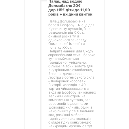
Палац над водою
Долмабахче 20€
дор./15€ діти до 11,99
років + вхідний квиток
Палац Долмабахче на
березі Босфору – місце для
відпочинку султанів, їхня
резиденція від ХІХ ст.,
символ розквіту й
одночасного занепаду
Османської імперії на
початку ХХ ст.
Непритаманний для Сходу
європейський стиль бароко
тут сприймається
грандіозно і унікально:
більше 14 тонн золота для
внутрішнього оздоблення,
5-тонна кришталева
люстра з богемського скла
– подарунок королеви
Вікторії, колекція із 40
картин Айвазовського з
видами Босфору, виконаних
великим майстром на
замовлення султана, зал
церемоній із десятками
шовкових килимів, один із
найбільших у світі бальний
зал, розкішні меблеві
гарнітури – така колекція
складе гідну конкуренцію
найкращим музеям світу!