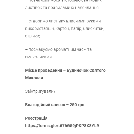
листівок та правилами їх надсилання;
– створимо листівку власними руками
використавши, картон, папір, блискитки,
стрічки;
– посмакуємо ароматним чаєм та
смаколиками.
Місце проведення – Будиночок Святого
Миколая
Заінтригували?
Благодійний внесок – 250 грн.
Реєстрація
https://forms.gle/t676G59jPKP8X8YL9