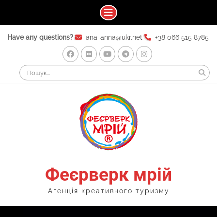
Skip
Have any questions?
ana-anna@ukr.net
+38 066 515 8785
to
content
Facebook
Flickr
Youtube
Telegram
Instagram
Search
for:
Феєрверк мрій
Агенція креативного туризму