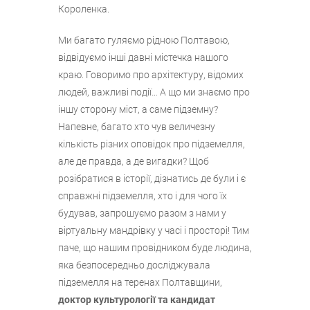
Короленка.
Ми багато гуляємо рідною Полтавою,
відвідуємо інші давні містечка нашого
краю. Говоримо про архітектуру, відомих
людей, важливі події… А що ми знаємо про
іншу сторону міст, а саме підземну?
Напевне, багато хто чув величезну
кількість різних оповідок про підземелля,
але де правда, а де вигадки? Щоб
розібратися в історії, дізнатись де були і є
справжні підземелля, хто і для чого їх
будував, запрошуємо разом з нами у
віртуальну мандрівку у часі і просторі! Тим
паче, що нашим провідником буде людина,
яка безпосередньо досліджувала
підземелля на теренах Полтавщини,
доктор культурології та кандидат