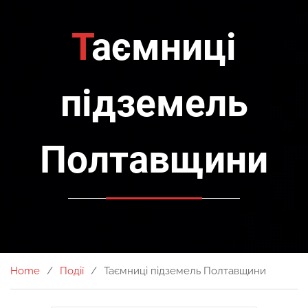
Таємниці
підземель
Полтавщини
Home
Події
Таємниці підземель Полтавщини