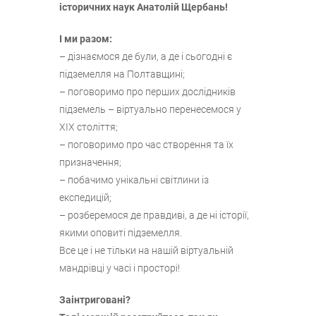
історичних наук Анатолій Щербань!
І ми разом:
– дізнаємося де були, а де і сьогодні є
підземелля на Полтавщині;
– поговоримо про перших дослідників
підземель – віртуально перенесемося у
ХІХ століття;
– поговоримо про час створення та їх
призначення;
– побачимо унікальні світлини із
експедицій;
– розберемося де правдиві, а де ні історії,
якими оповиті підземелля.
Все це і не тільки на нашій віртуальній
мандрівці у часі і просторі!
Заінтриговані?