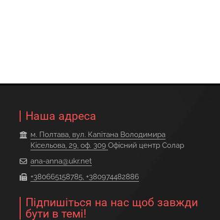
Наша адреса
м. Полтава, вул. Капітана Володимира
Кісельова, 29, оф. 309
Офісний центр Солар
ana-anna@ukr.net
+380665158785, +380974482886
Підпишіться на нас щоб завжди
бути в темі!