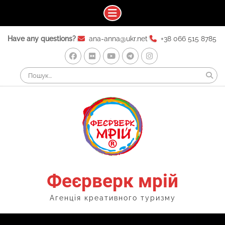
Skip
Have any questions?
ana-anna@ukr.net
+38 066 515 8785
to
content
Facebook
Flickr
Youtube
Telegram
Instagram
Search
for:
Феєрверк мрій
Агенція креативного туризму