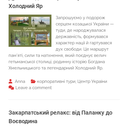
Холодний Яр
Запрошуємо у подорож
серцем козацької України —
туди, де народжувалася
державність, формувався
характер нації й гартувався
дух свободи. Це маршрут
пам’яті, сили та натхнення, який поєднує велич
гетьманської столиці, родинну історію Богдана
Хмельницького та легендарний Холодний Яр.
Anna
корпоративні тури
,
Центр України
Leave a comment
Закарпатський релакс: від Паланку до
Воєводина