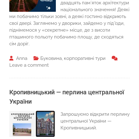
двадцять памʼяток архітектури
національного значення! Деякі
ми побачимо тільки зовні, а деякі гостино відкриють
свої двері. Заглянемо у дворики, зайдемо у підʼїзди,
піднімемося у «секретне» місце, де з висоти
пташиного польоту побачимо площу, де сходяться
сім доріг.
Anna
Буковина
,
корпоративні тури
Leave a comment
Кропивницький — перлина центральної
України
Запрошуємо відкрити перлину
центральної України —
Кропивницький.