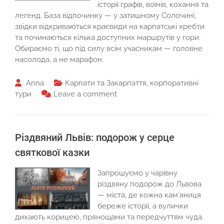
історії графів, воїнів, кохання та
легенд. База відпочинку — у затишному Солочині,
звідки відкриваються краєвиди на карпатські хребти
та починаються кілька доступних маршрутів у гори.
Обираємо ті, що під силу всім учасникам — головне
насолода, а не марафон.
Anna
Карпати та Закарпаття
,
корпоративні
тури
Leave a comment
Різдвяний Львів: подорож у серце
святкової казки
Запрошуємо у чарівну
різдвяну подорож до Львова
— міста, де кожна кам’яниця
береже історії, а вулички
дихають корицею, прянощами та передчуттям чуда.