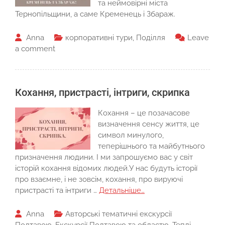
та неймовірні міста
Тернопільщини, а саме Кременець і Збараж.
Anna
корпоративні тури
,
Поділля
Leave
a comment
Кохання, пристрасті, інтриги, скрипка
Кохання – це позачасове
визначення сенсу життя, це
символ минулого,
теперішнього та майбутнього
призначення людини. І ми запрошуємо вас у світ
історій кохання відомих людей.У нас будуть історії
про взаємне, і не зовсім, кохання, про вируючі
пристрасті та інтриги …
Детальніше…
Anna
Авторські тематичні екскурсії