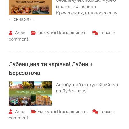
оновлену експозицію музею
мистецької родини
Кричевських, етнопоселення
«Гончарія» .
Anna
Екскурсії Полтавщиною
Leave a
comment
Лубенщина ти чарівна! Лубни +
Березоточа
Автобусний екскурсійний тур
на Лубенщину!
Anna
Екскурсії Полтавщиною
Leave a
comment