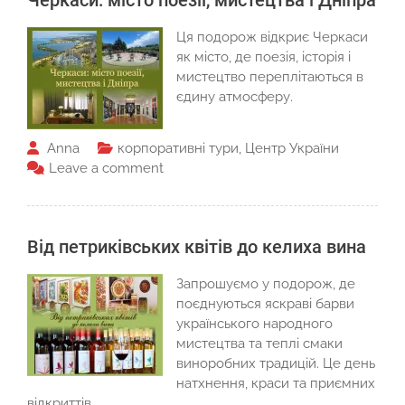
Черкаси: місто поезії, мистецтва і Дніпра
Ця подорож відкриє Черкаси
як місто, де поезія, історія і
мистецтво переплітаються в
єдину атмосферу.
Anna
корпоративні тури
,
Центр України
Leave a comment
Від петриківських квітів до келиха вина
Запрошуємо у подорож, де
поєднуються яскраві барви
українського народного
мистецтва та теплі смаки
виноробних традицій. Це день
натхнення, краси та приємних
відкриттів.