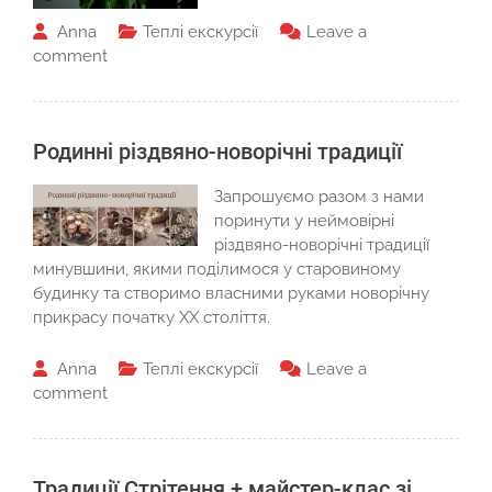
Anna
Теплі екскурсії
Leave a
comment
Родинні різдвяно-новорічні традиції
Запрошуємо разом з нами
поринути у неймовірні
різдвяно-новорічні традиції
минувшини, якими поділимося у старовиному
будинку та створимо власними руками новорічну
прикрасу початку ХХ століття.
Anna
Теплі екскурсії
Leave a
comment
Традиції Стрітення + майстер-клас зі