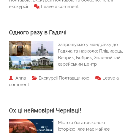
Полтавою
,
Екскурсії Полтавою та областю
,
Теплі
екскурсії
Leave a comment
Одного разу в Гадячі
Запрошуємо у мандрівку до
Гадяча та навколо: Плішивець,
Веприк, Бобрик, Зелений гай,
єврейський центр
Anna
Екскурсії Полтавщиною
Leave a
comment
Ох ці неймовірні Чернівці!
Місто з багатовіковою
історією, яке має майже