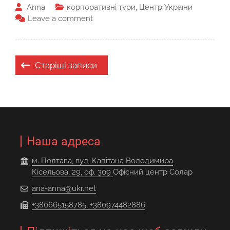
Anna
корпоративні тури
,
Центр України
Leave a comment
Навігація
Старіші записи
за
записами
Наша адреса
м. Полтава, вул. Капітана Володимира
Кісельова, 29, оф. 309
Офісний центр Солар
ana-anna@ukr.net
+380665158785, +380974482886