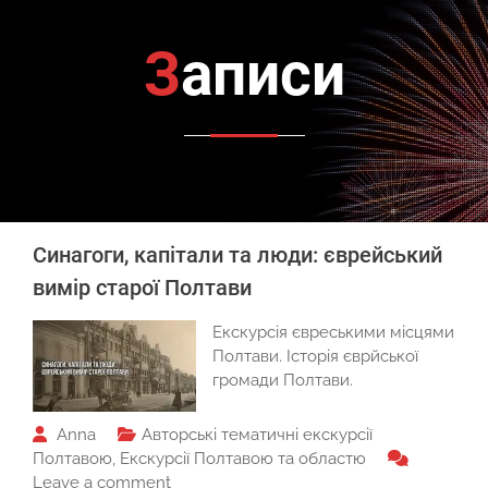
Записи
Записи
Синагоги, капітали та люди: єврейський
вимір старої Полтави
Екскурсія євреськими місцями
Полтави. Історія єврйської
громади Полтави.
Anna
Авторські тематичні екскурсії
Полтавою
,
Екскурсії Полтавою та областю
Leave a comment