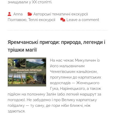
знищували у ХХ столітті.
Anna
Авторські тематичні екскурсії
Полтавою
,
Теплі екскурсії
Leave a comment
Яремчанські пригоди: природа, легенди і
трішки магії
На нас чекає Микуличин із
його мальовничим
Чемегівським каньйоном,
прогулянки до карпатських
водоспадів — Женецького
Гука, Нарінецького, а також
підйом на полонину Залім (або легкий маршрут за
погодою). Не забудемо і про Велику карпатську
гойдалку — ту саму, де гори ніби ближчі, ніж
здаються.