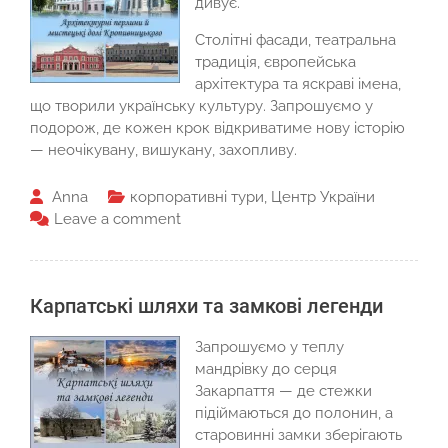
дивує.
Столітні фасади, театральна
традиція, європейська
архітектура та яскраві імена,
що творили українську культуру. Запрошуємо у
подорож, де кожен крок відкриватиме нову історію
— неочікувану, вишукану, захопливу.
Anna
корпоративні тури
,
Центр України
Leave a comment
Карпатські шляхи та замкові легенди
Запрошуємо у теплу
мандрівку до серця
Закарпаття — де стежки
підіймаються до полонин, а
старовинні замки зберігають