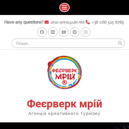
Skip
Have any questions?
ana-anna@ukr.net
+38 066 515 8785
to
content
Facebook
Flickr
Youtube
Telegram
Instagram
Search
for:
Феєрверк мрій
Агенція креативного туризму