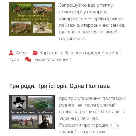
Запрошуємо вас у теплу,
атмосферну подорож
Закарпаттям — край гірських
пейзажів, старовинних замків,
цілющого повітря та щирої
гостинності.
Anna
Карпати та Закарпаття
,
корпоративні
тури
Leave a comment
Три роди. Три історії. Одна Полтава
про три старовинні полтавські
родини, які мали великий
вплив на розвиток Полтави та
України у свій час.
Розказати про ті родини і їх
традиції, історію яких