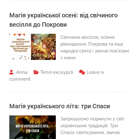
Магія української осені: від свічиного
весілля до Покрови
Свіччине весілля, осіннє
рівнодення, Покрова та інші
народні свята і звичаї пов’язані
з ними
Anna
Теплі екскурсії
Leave a
comment
Магія українського літа: три Спаси
Запрошуємо поринути у світ
українських традицій. Три
Спаси: святкування, звичаї.