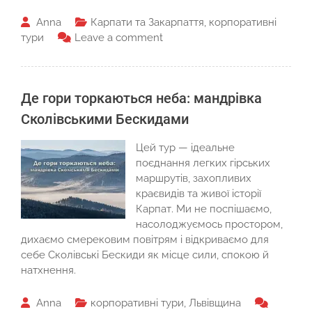
Anna
Карпати та Закарпаття
,
корпоративні
тури
Leave a comment
Де гори торкаються неба: мандрівка
Сколівськими Бескидами
Цей тур — ідеальне
поєднання легких гірських
маршрутів, захопливих
краєвидів та живої історії
Карпат. Ми не поспішаємо,
насолоджуємось простором,
дихаємо смерековим повітрям і відкриваємо для
себе Сколівські Бескиди як місце сили, спокою й
натхнення.
Anna
корпоративні тури
,
Львівщина