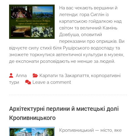
На вас чекають вершини й
легенди: гора Сиглін із
карпатською гойдалкою над
світом та величний Камінь
Довбуша, оповитий
переказами про опришків. Ви
відчуєте силу стихії біля Рушірського водоспаду та
зможете торкнутися автентичної культури в музеях,
де експонати розповідають не менше за людей.
Anna
Карпати та Закарпаття
,
корпоративні
тури
Leave a comment
Архітектурні перлини й мистецькі долі
Кропивницького
Кропивницький — місто, яке