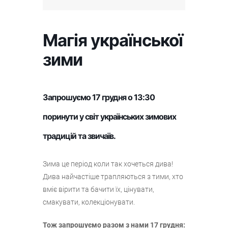
Магія української
зими
Запрошуємо 17 грудня о 13:30
поринути у світ українських зимових
традицій та звичаїв.
Зима це період коли так хочеться дива!
Дива найчастіше трапляються з тими, хто
вміє вірити та бачити їх, цінувати,
смакувати, колекціонувати.
Тож запрошуємо разом з нами 17 грудня: