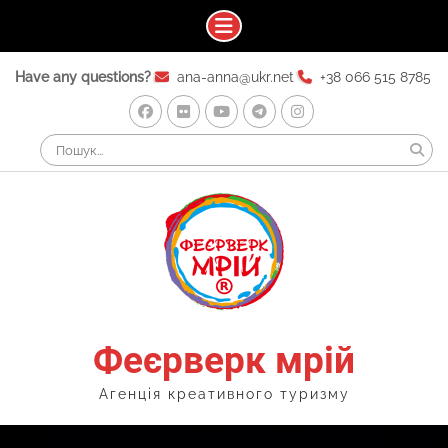
Skip
Have any questions?
ana-anna@ukr.net
+38 066 515 8785
to
content
Facebook
Flickr
Youtube
Telegram
Instagram
Search
for:
Феєрверк мрій
Агенція креативного туризму