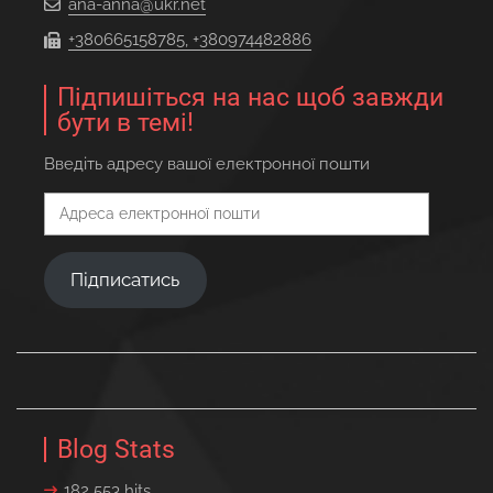
ana-anna@ukr.net
+380665158785, +380974482886
Підпишіться на нас щоб завжди
бути в темі!
Введіть адресу вашої електронної пошти
Адреса
електронної
пошти
Підписатись
Blog Stats
182 553 hits