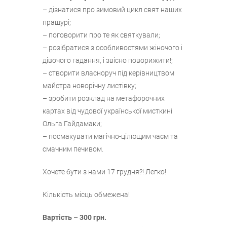
– дізнатися про зимовий цикл свят наших
пращурі;
– поговорити про те як святкували;
– розібратися з особливостями жіночого і
дівочого гадання, і звісно поворижити!;
– створити власноруч під керівництвом
майстра новорічну листівку;
– зробити розклад на метафорочних
картах від чудової української мисткині
Ольга Гайдамаки;
– посмакувати магічно-цілющим чаєм та
смачним печивом.
Хочете бути з нами 17 грудня?! Легко!
Кількість місць обмежена!
Вартість – 300 грн.