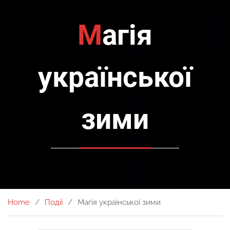
Магія
української
зими
Home
Події
Магія української зими