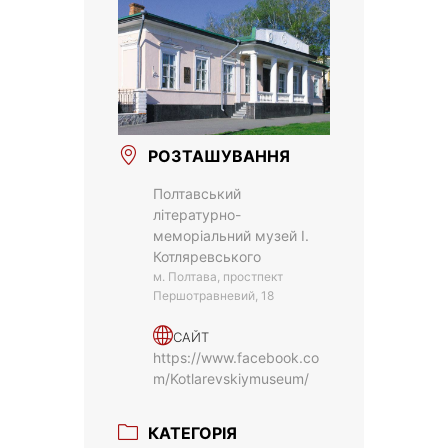
РОЗТАШУВАННЯ
Полтавський
літературно-
меморіальний музей І.
Котляревського
м. Полтава, простпект
Першотравневий, 18
САЙТ
https://www.facebook.co
m/Kotlarevskiymuseum/
КАТЕГОРІЯ