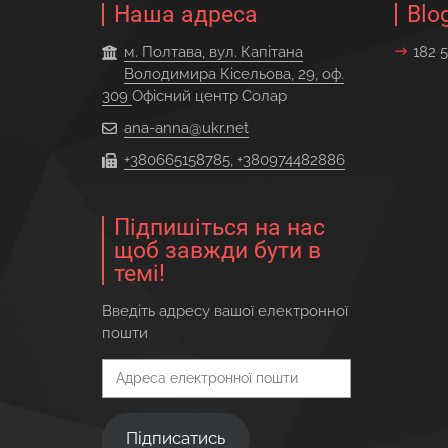
Наша адреса
Blo
м. Полтава, вул. Капітана
182 5
Володимира Кісельова, 29, оф.
309
Офісний центр Солар
ana-anna@ukr.net
+380665158785, +380974482886
Підпишіться на нас
щоб завжди бути в
темі!
Введіть адресу вашої електронної
пошти
Адреса
електронної
пошти
Підписатись