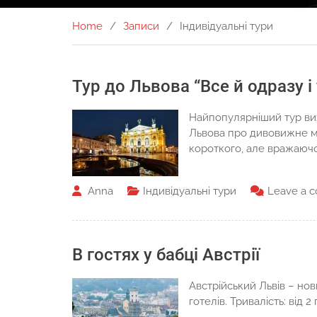
Home
Записи
Індивідуальні тури
Тур до Львова “Все й одразу і
Найпопулярніший тур вихі
Львова про дивовижне міс
короткого, але вражаючо
Anna
Індивідуальні тури
Leave a 
В гостях у бабці Австрії
Австрійський Львів – нов
готелів. Тривалість: від 2 