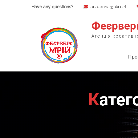
Skip
Have any questions?
ana-anna@ukr.net
to
content
Феєрвер
Агенція креативн
Про
Кате