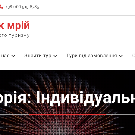
+38 066 515 8785
к мрій
ого туризму
 нас
Знайти тур
Тури під замовлення
С
горія: Індивідуаль