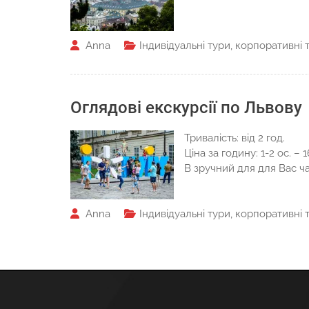
Anna
Індивідуальні тури
,
корпоративні 
Оглядові екскурсії по Львову
Тривалість: від 2 год.
Ціна за годину: 1-2 ос. – 1
В зручний для для Вас ч
Anna
Індивідуальні тури
,
корпоративні 