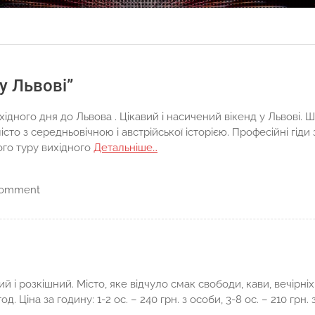
 у Львові”
дного дня до Львова . Цікавий і насичений вікенд у Львові. Ши
то з середньовічною і австрійської історією. Професійні гіди 
го туру вихідного
Детальніше…
comment
ий і розкішний. Місто, яке відчуло смак свободи, кави, вечірні
год. Ціна за годину: 1-2 ос. – 240 грн. з особи, 3-8 ос. – 210 грн. 