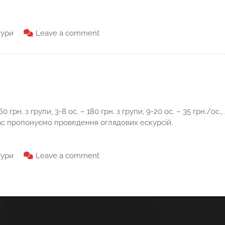
тури
Leave a comment
60 грн. з групи, 3-8 ос. – 180 грн. з групи, 9-20 ос. – 35 грн./ос.,
ас пропонуємо проведення оглядових ескурсій.
тури
Leave a comment