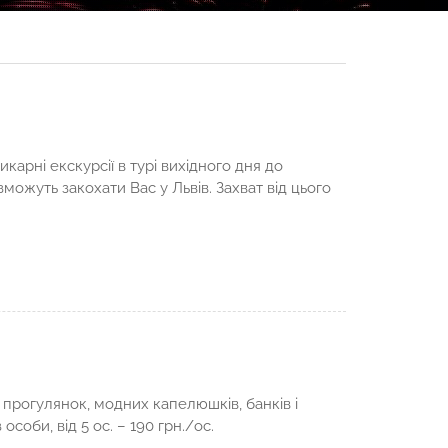
карні екскурсії в турі вихідного дня до
зможуть закохати Вас у Львів. Захват від цього
х прогулянок, модних капелюшків, банків і
з особи, від 5 ос. – 190 грн./ос.