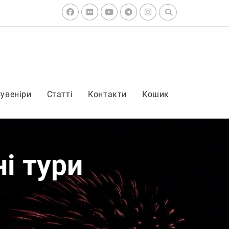
Search
for:
Facebook
Flickr
Youtube
Telegram
Instagram
увеніри
Статті
Контакти
Кошик
ні тури